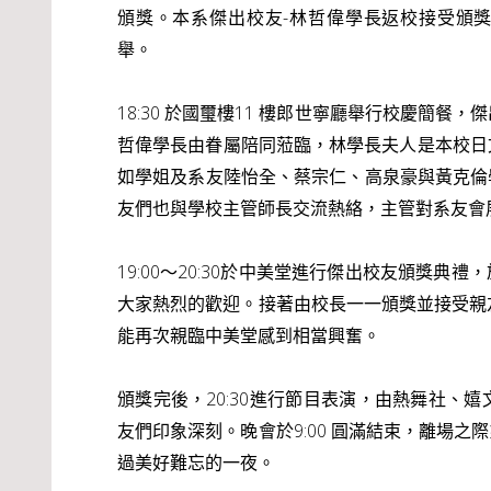
頒獎。本系傑出校友-林哲偉學長返校接受頒
舉。
18:30 於國璽樓11 樓郎世寧廳舉行校慶簡
哲偉學長由眷屬陪同蒞臨，林學長夫人是本校日
如學姐及系友陸怡全、蔡宗仁、高泉豪與黃克倫
友們也與學校主管師長交流熱絡，主管對系友會
19:00～20:30於中美堂進行傑出校友頒獎
大家熱烈的歡迎。接著由校長一一頒獎並接受親
能再次親臨中美堂感到相當興奮。
頒獎完後
，
20:30進行節目表演，由熱舞社
友們印象深刻。晚會於9:00 圓滿結束
，離場之際
過美好難忘的一夜。