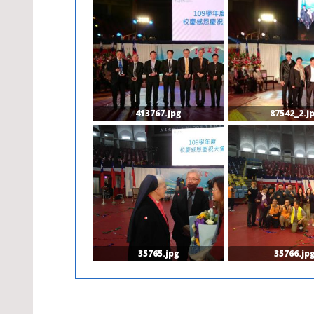
413767.jpg
87542_2.j
35765.jpg
35766.jp