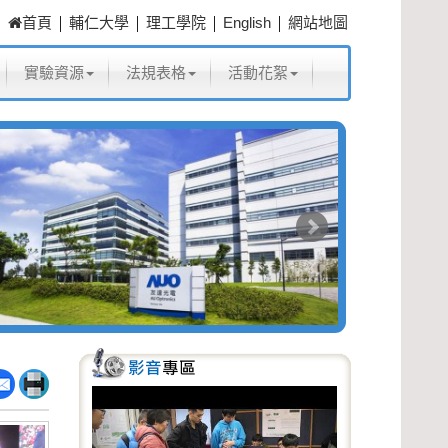
|
|
|
|
首頁
輔仁大學
理工學院
English
網站地圖
實驗資源
法規表格
活動花絮
P
N
r
e