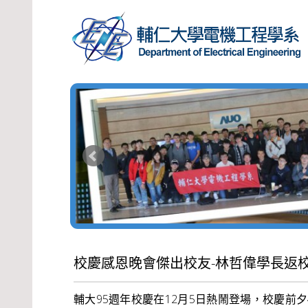
校慶感恩晚會傑出校友-林哲偉學長返
輔大95週年校慶在12月5日熱鬧登場，校慶前