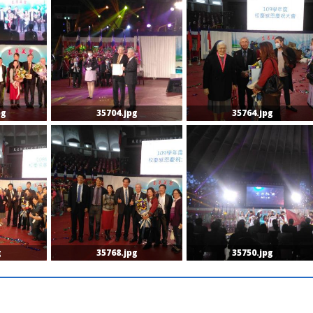
pg
35704.jpg
35764.jpg
g
35768.jpg
35750.jpg