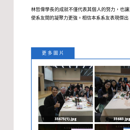
林哲偉學長的成就不僅代表其個人的努力，也讓
使系友間的凝聚力更強。相信本系系友表現傑出
更 多 圖 片
35675(1).jpg
35683.jp