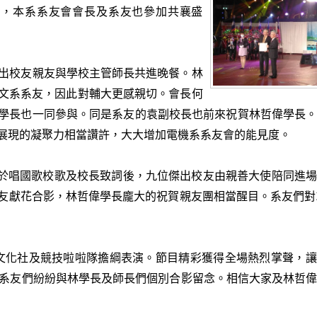
獎，本系系友會會長及系友也參加共襄盛
餐，傑出校友親友與學校主管師長共進晚餐。林
文系系友，因此對輔大更感親切
。
會長何
學長也一同參與。同是系友的袁副校長也前來祝賀林哲偉學長
展現的凝聚力相當讚許，大大增加電機系系友會的能見度。
典禮，於唱國歌校歌及校長致詞後，九位傑出校友由親善大使陪同進
友獻花合影，林哲偉學長龐大的祝賀親友團相當醒目。系友們對
、嬉文化社及競技啦啦隊擔綱表演。節目精彩獲得全場熱烈掌聲，
系友們紛紛與林學長及師長們個別合影留念。相信大家及林哲