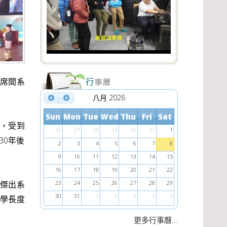
e
x
v
t
i
o
u
。席間系
s
八月 2026
Sun
Mon
Tue
Wed
Thu
Fri
Sat
場，受到
26
27
28
29
30
31
1
30年後
2
3
4
5
6
7
8
9
10
11
12
13
14
15
16
17
18
19
20
21
22
讓傑出系
23
24
25
26
27
28
29
30
31
1
2
3
4
5
偉學長度
....
更多行事曆