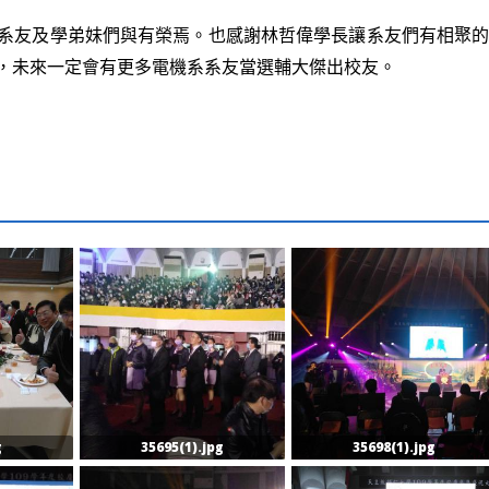
系友及學弟妹們與有榮焉。也感謝
林哲偉學長讓系友們有相聚
，未來一定會有更多電機系系友當選輔大傑出校友。
g
35695(1).jpg
35698(1).jpg