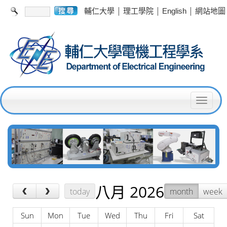
|
|
|
輔仁大學
理工學院
English
網站地圖
T
o
g
g
l
e
八月 2026
‹
›
today
month
week
n
a
Sun
Mon
Tue
Wed
Thu
Fri
Sat
v