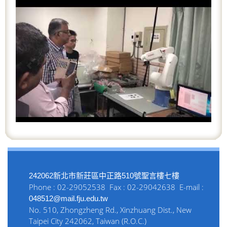
r
e
e
x
v
t
i
o
u
s
242062新北市新莊區中正路510號聖言樓七樓
Phone : 02-29052538 Fax : 02-29042638 E-mail :
048512@mail.fju.edu.tw
No. 510, Zhongzheng Rd., Xinzhuang Dist., New
Taipei City 242062, Taiwan (R.O.C.)