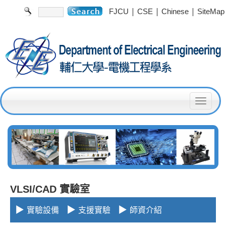
|
|
|
FJCU
CSE
Chinese
SiteMap
T
o
g
g
l
e
VLSI/CAD 實驗室
n
▶
▶
▶
實驗設備
支援實驗
師資介紹
a