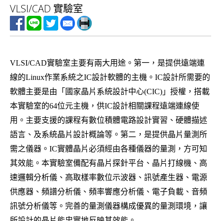
VLSI/CAD 實驗室
v
i
g
a
VLSI/CAD實驗室主要有兩大用途。第一，是提供遠端連
t
線的Linux作業系統之IC設計軟體的主機。IC設計所需要的
i
軟體主要是由「國家晶片系統設計中心(CIC)」授權，搭載
o
本實驗室的64位元主機，供IC設計相關課程遠端連線使
n
用。主要支援的課程有數位積體電路設計實習、硬體描述
語言、及系統晶片設計概論等。第二，是提供晶片量測所
需之儀器。IC實體晶片必須經由各種儀器的量測，方可知
其效能。本實驗室備配有晶片探針平台、晶片打線機、高
速邏輯分析儀、高取樣率數位示波器、訊號產生器、電源
供應器、頻譜分析儀、頻率響應分析儀、電子負載、音頻
訊號分析儀等。完善的量測儀器構成優異的量測環境，讓
所設計的晶片能忠實地反映其效能。