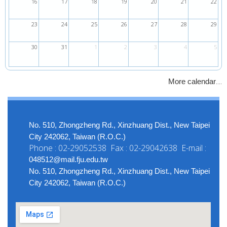
16
17
18
19
20
21
22
23
24
25
26
27
28
29
30
31
1
2
3
4
5
....
More calendar
No. 510, Zhongzheng Rd., Xinzhuang Dist., New Taipei
City 242062, Taiwan (R.O.C.)
Phone : 02-29052538 Fax : 02-29042638 E-mail :
048512@mail.fju.edu.tw
No. 510, Zhongzheng Rd., Xinzhuang Dist., New Taipei
City 242062, Taiwan (R.O.C.)