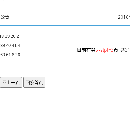
2018/
考公告
18
19
20
2
39
40
41
4
目前在第
57?tpl=3
頁 共3
60
61
62
6