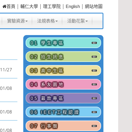
|
|
|
|
首頁
輔仁大學
理工學院
English
網站地圖
實驗資源
法規表格
活動花絮
01 學生專區
02 招生訊息
11/27
03 高中生區
04 系友園地
01/08
05 募款專區
01/08
06 IEET工程認證
07 行事曆
01/08