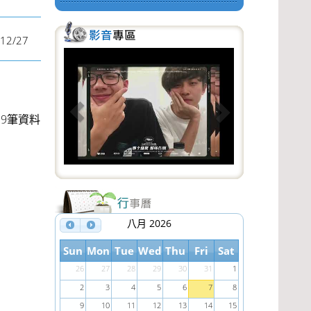
12/27
P
N
r
e
e
x
19筆資料
v
t
i
o
u
s
八月 2026
Sun
Mon
Tue
Wed
Thu
Fri
Sat
26
27
28
29
30
31
1
2
3
4
5
6
7
8
9
10
11
12
13
14
15