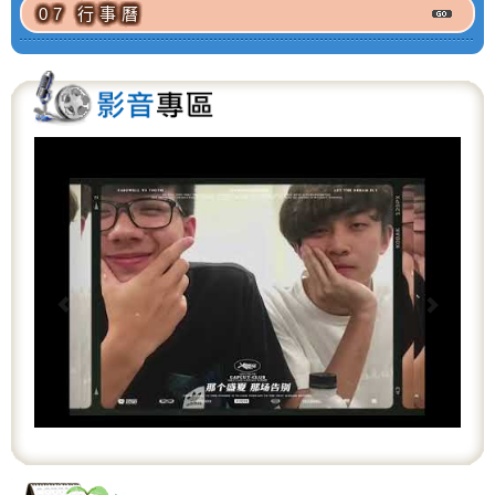
07 行事曆
P
N
r
e
e
x
v
t
i
o
u
s