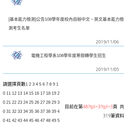
[基本能力檢測]公告108學年度校內自辦中文、英文基本能力檢
測考生名單
2019/11/06
電機工程學系108學年度寒假轉學生招生
2019/11/05
請選擇頁數
1
2
3
4
5
6
7
8
9
1
0
11
12
13
14
15
16
17
18
19
2
0
21
22
23
24
25
26
27
28
29
3
目前在第
48?tpl=3?tpl=3
頁 共
0
31
32
33
34
35
36
37
38
39
4
319筆資料
0
41
42
43
44
45
46
47
48
49
5