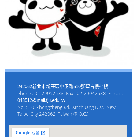
242062新北市新莊區中正路510號聖言樓七樓
Phone : 02-29052538 Fax : 02-29042638 E-mail :
048512@mail.fju.edu.tw
No. 510, Zhongzheng Rd., Xinzhuang Dist., New
Taipei City 242062, Taiwan (R.O.C.)