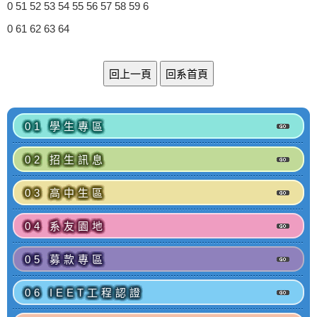
0
51
52
53
54
55
56
57
58
59
6
0
61
62
63
64
01 學生專區
02 招生訊息
03 高中生區
04 系友園地
05 募款專區
06 IEET工程認證