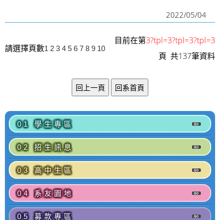
2022/05/04
目前在第
3?tpl=3?tpl=3?tpl=3
請選擇頁數
1
2
3
4
5
6
7
8
9
10
頁 共137筆資料
01 學生專區
02 招生訊息
03 高中生區
04 系友園地
05 募款專區