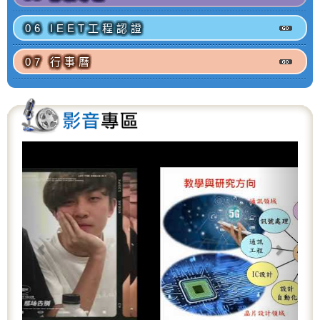
06 IEET工程認證
07 行事曆
P
N
r
e
e
x
v
t
i
o
u
s