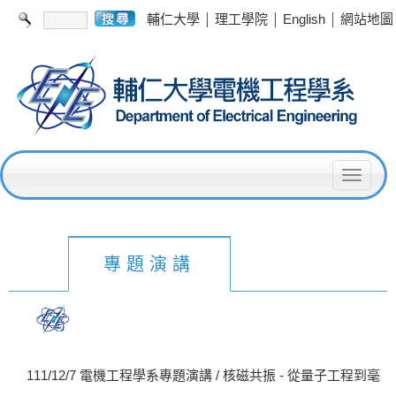
|
|
|
輔仁大學
理工學院
English
網站地圖
T
o
g
g
專題演講
l
e
n
a
111/12/7 電機工程學系專題演講 / 核磁共振 - 從量子工程到毫
v