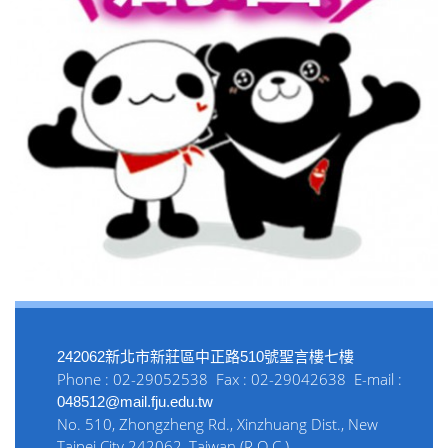
242062新北市新莊區中正路510號聖言樓七樓
Phone : 02-29052538 Fax : 02-29042638 E-mail :
048512@mail.fju.edu.tw
No. 510, Zhongzheng Rd., Xinzhuang Dist., New
Taipei City 242062, Taiwan (R.O.C.)