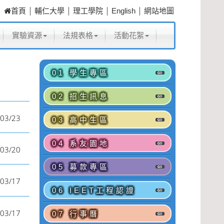
|
|
|
|
首頁
輔仁大學
理工學院
English
網站地圖
實驗資源
法規表格
活動花絮
01 學生專區
02 招生訊息
03/23
03 高中生區
04 系友園地
03/20
05 募款專區
03/17
06 IEET工程認證
03/17
07 行事曆