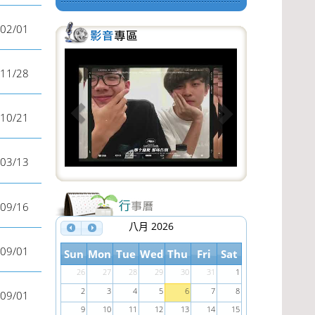
02/01
P
N
11/28
r
e
e
x
10/21
v
t
i
03/13
o
u
09/16
s
八月 2026
09/01
Sun
Mon
Tue
Wed
Thu
Fri
Sat
26
27
28
29
30
31
1
2
3
4
5
6
7
8
09/01
9
10
11
12
13
14
15